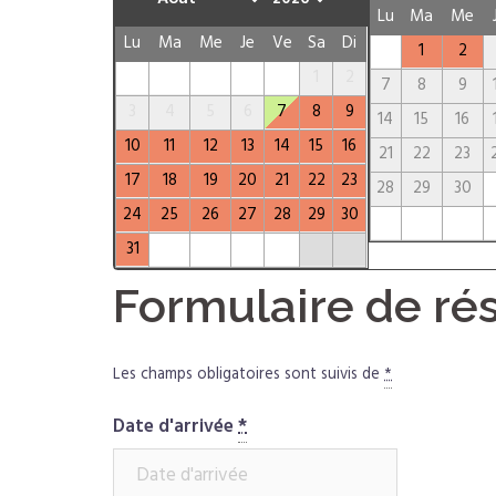
Lu
Ma
Me
Lu
Ma
Me
Je
Ve
Sa
Di
1
2
1
2
7
8
9
3
4
5
6
7
8
9
14
15
16
10
11
12
13
14
15
16
21
22
23
17
18
19
20
21
22
23
28
29
30
24
25
26
27
28
29
30
31
Formulaire de ré
Les champs obligatoires sont suivis de
*
Date d'arrivée
*