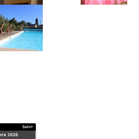
Suiv>
re 2026