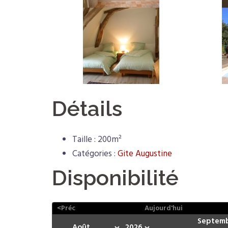
Détails
Taille :
200m²
Catégories :
Gite Augustine
Disponibilité
<Préc
Aujourd'hui
Septemb