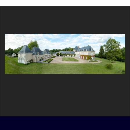
Fièrement propulsé par WordPress
|
Thème :
Sydney
par